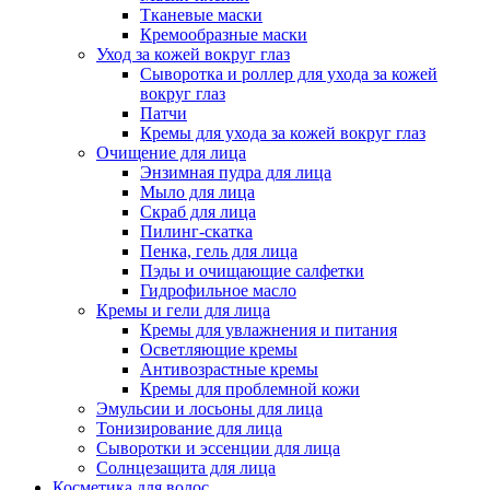
Тканевые маски
Кремообразные маски
Уход за кожей вокруг глаз
Сыворотка и роллер для ухода за кожей
вокруг глаз
Патчи
Кремы для ухода за кожей вокруг глаз
Очищение для лица
Энзимная пудра для лица
Мыло для лица
Скраб для лица
Пилинг-скатка
Пенка, гель для лица
Пэды и очищающие салфетки
Гидрофильное масло
Кремы и гели для лица
Кремы для увлажнения и питания
Осветляющие кремы
Антивозрастные кремы
Кремы для проблемной кожи
Эмульсии и лосьоны для лица
Тонизирование для лица
Сыворотки и эссенции для лица
Солнцезащита для лица
Косметика для волос