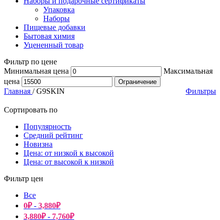
Наборы и подарочные сертификаты
Упаковка
Наборы
Пищевые добавки
Бытовая химия
Уцененный товар
Фильтр по цене
Минимальная цена
Максимальная
цена
Ограничение
Главная
/
G9SKIN
Фильтры
Сортировать по
Популярность
Средний рейтинг
Новизна
Цена: от низкой к высокой
Цена: от высокой к низкой
Фильтр цен
Все
0
₽
-
3,880
₽
3,880
₽
-
7,760
₽