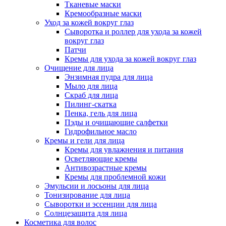
Тканевые маски
Кремообразные маски
Уход за кожей вокруг глаз
Сыворотка и роллер для ухода за кожей
вокруг глаз
Патчи
Кремы для ухода за кожей вокруг глаз
Очищение для лица
Энзимная пудра для лица
Мыло для лица
Скраб для лица
Пилинг-скатка
Пенка, гель для лица
Пэды и очищающие салфетки
Гидрофильное масло
Кремы и гели для лица
Кремы для увлажнения и питания
Осветляющие кремы
Антивозрастные кремы
Кремы для проблемной кожи
Эмульсии и лосьоны для лица
Тонизирование для лица
Сыворотки и эссенции для лица
Солнцезащита для лица
Косметика для волос