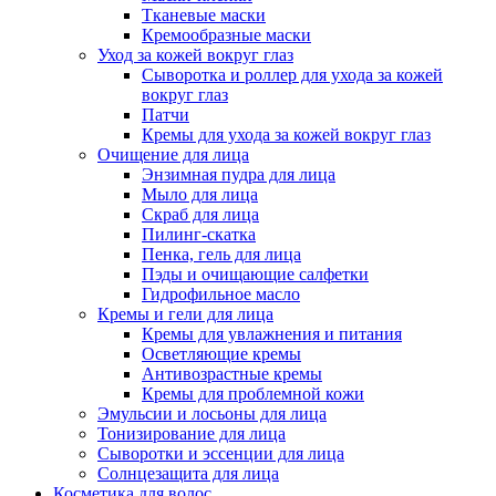
Тканевые маски
Кремообразные маски
Уход за кожей вокруг глаз
Сыворотка и роллер для ухода за кожей
вокруг глаз
Патчи
Кремы для ухода за кожей вокруг глаз
Очищение для лица
Энзимная пудра для лица
Мыло для лица
Скраб для лица
Пилинг-скатка
Пенка, гель для лица
Пэды и очищающие салфетки
Гидрофильное масло
Кремы и гели для лица
Кремы для увлажнения и питания
Осветляющие кремы
Антивозрастные кремы
Кремы для проблемной кожи
Эмульсии и лосьоны для лица
Тонизирование для лица
Сыворотки и эссенции для лица
Солнцезащита для лица
Косметика для волос