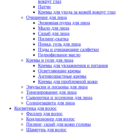
вокруг глаз
Патчи
Кремы для ухода за кожей вокруг глаз
Очищение для лица
Энзимная пудра для лица
Мыло для лица
Скраб для лица
Пилинг-скатка
Пенка, гель для лица
Пэды и очищающие салфетки
Гидрофильное масло
Кремы и гели для лица
Кремы для увлажнения и питания
Осветляющие кремы
Антивозрастные кремы
Кремы для проблемной кожи
Эмульсии и лосьоны для лица
Тонизирование для лица
Сыворотки и эссенции для лица
Солнцезащита для лица
Косметика для волос
Филлер для волос
Кондиционер для волос
Пилинг, скраб для кожи головы
Шампунь для волос