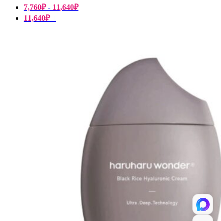
7,760
₽
-
11,640
₽
11,640
₽
+