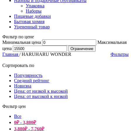
Наборы и подарочные сертификаты
Упаковка
Наборы
Пищевые добавки
Бытовая химия
Уцененный товар
Фильтр по цене
Минимальная цена
Максимальная
цена
Ограничение
Главная
/
HARUHARU WONDER
Фильтры
Сортировать по
Популярность
Средний рейтинг
Новизна
Цена: от низкой к высокой
Цена: от высокой к низкой
Фильтр цен
Все
0
₽
-
3,880
₽
3,880
₽
-
7,760
₽