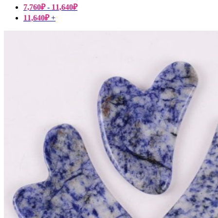
7,760
₽
-
11,640
₽
11,640
₽
+