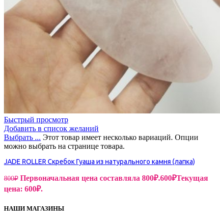
Быстрый просмотр
Добавить в список желаний
Выбрать ...
Этот товар имеет несколько вариаций. Опции
можно выбрать на странице товара.
JADE ROLLER Скребок Гуаша из натурального камня (лапка)
Первоначальная цена составляла 800₽.
600
₽
Текущая
800
₽
цена: 600₽.
НАШИ МАГАЗИНЫ