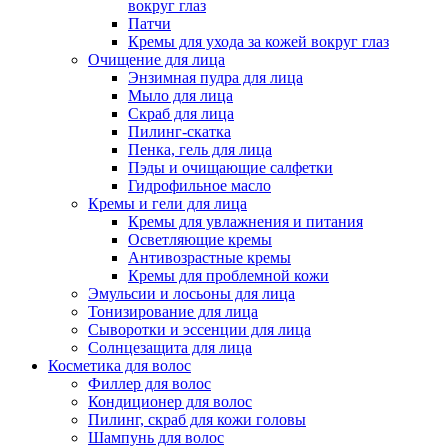
вокруг глаз
Патчи
Кремы для ухода за кожей вокруг глаз
Очищение для лица
Энзимная пудра для лица
Мыло для лица
Скраб для лица
Пилинг-скатка
Пенка, гель для лица
Пэды и очищающие салфетки
Гидрофильное масло
Кремы и гели для лица
Кремы для увлажнения и питания
Осветляющие кремы
Антивозрастные кремы
Кремы для проблемной кожи
Эмульсии и лосьоны для лица
Тонизирование для лица
Сыворотки и эссенции для лица
Солнцезащита для лица
Косметика для волос
Филлер для волос
Кондиционер для волос
Пилинг, скраб для кожи головы
Шампунь для волос