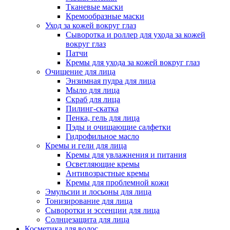
Тканевые маски
Кремообразные маски
Уход за кожей вокруг глаз
Сыворотка и роллер для ухода за кожей
вокруг глаз
Патчи
Кремы для ухода за кожей вокруг глаз
Очищение для лица
Энзимная пудра для лица
Мыло для лица
Скраб для лица
Пилинг-скатка
Пенка, гель для лица
Пэды и очищающие салфетки
Гидрофильное масло
Кремы и гели для лица
Кремы для увлажнения и питания
Осветляющие кремы
Антивозрастные кремы
Кремы для проблемной кожи
Эмульсии и лосьоны для лица
Тонизирование для лица
Сыворотки и эссенции для лица
Солнцезащита для лица
Косметика для волос