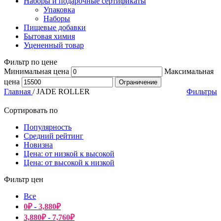
Наборы и подарочные сертификаты
Упаковка
Наборы
Пищевые добавки
Бытовая химия
Уцененный товар
Фильтр по цене
Минимальная цена
Максимальная
цена
Ограничение
Главная
/
JADE ROLLER
Фильтры
Сортировать по
Популярность
Средний рейтинг
Новизна
Цена: от низкой к высокой
Цена: от высокой к низкой
Фильтр цен
Все
0
₽
-
3,880
₽
3,880
₽
-
7,760
₽