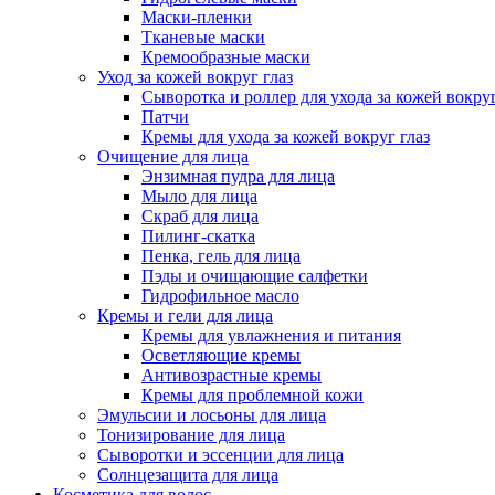
Маски-пленки
Тканевые маски
Кремообразные маски
Уход за кожей вокруг глаз
Сыворотка и роллер для ухода за кожей вокруг
Патчи
Кремы для ухода за кожей вокруг глаз
Очищение для лица
Энзимная пудра для лица
Мыло для лица
Скраб для лица
Пилинг-скатка
Пенка, гель для лица
Пэды и очищающие салфетки
Гидрофильное масло
Кремы и гели для лица
Кремы для увлажнения и питания
Осветляющие кремы
Антивозрастные кремы
Кремы для проблемной кожи
Эмульсии и лосьоны для лица
Тонизирование для лица
Сыворотки и эссенции для лица
Солнцезащита для лица
Косметика для волос