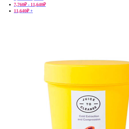
7,760
₽
-
11,640
₽
11,640
₽
+
Пищевые добавки