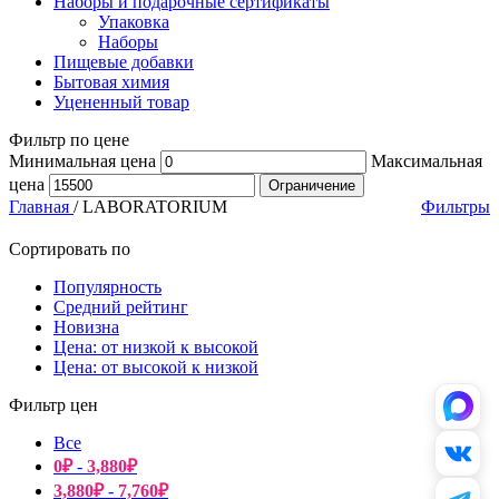
Наборы и подарочные сертификаты
Упаковка
Наборы
Пищевые добавки
Бытовая химия
Уцененный товар
Фильтр по цене
Минимальная цена
Максимальная
цена
Ограничение
Главная
/
LABORATORIUM
Фильтры
Сортировать по
Популярность
Средний рейтинг
Новизна
Цена: от низкой к высокой
Цена: от высокой к низкой
Фильтр цен
Все
0
₽
-
3,880
₽
3,880
₽
-
7,760
₽