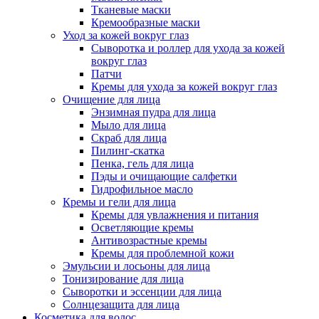
Тканевые маски
Кремообразные маски
Уход за кожей вокруг глаз
Сыворотка и роллер для ухода за кожей
вокруг глаз
Патчи
Кремы для ухода за кожей вокруг глаз
Очищение для лица
Энзимная пудра для лица
Мыло для лица
Скраб для лица
Пилинг-скатка
Пенка, гель для лица
Пэды и очищающие салфетки
Гидрофильное масло
Кремы и гели для лица
Кремы для увлажнения и питания
Осветляющие кремы
Антивозрастные кремы
Кремы для проблемной кожи
Эмульсии и лосьоны для лица
Тонизирование для лица
Сыворотки и эссенции для лица
Солнцезащита для лица
Косметика для волос