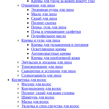
Кремы для ухода за кожей вокруг глаз
Очищение для лица
Энзимная пудра для лица
Мыло для лица
Скраб для лица
Пилинг-скатка
Пенка, гель для лица
Пэды и очищающие салфетки
Гидрофильное масло
Кремы и гели для лица
Кремы для увлажнения и питания
Осветляющие кремы
Антивозрастные кремы
Кремы для проблемной кожи
Эмульсии и лосьоны для лица
Тонизирование для лица
Сыворотки и эссенции для лица
Солнцезащита для лица
Косметика для волос
Филлер для волос
Кондиционер для волос
Пилинг, скраб для кожи головы
Шампунь для волос
Маска для волос
Укладка и спец.средства для волос