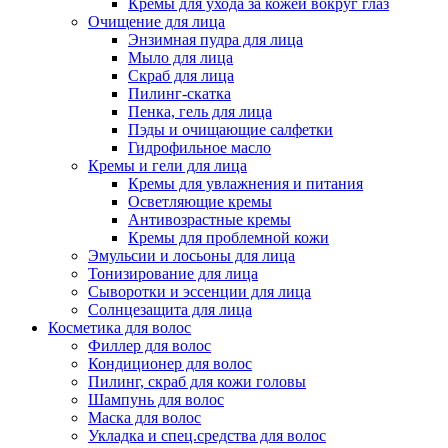
Кремы для ухода за кожей вокруг глаз
Очищение для лица
Энзимная пудра для лица
Мыло для лица
Скраб для лица
Пилинг-скатка
Пенка, гель для лица
Пэды и очищающие салфетки
Гидрофильное масло
Кремы и гели для лица
Кремы для увлажнения и питания
Осветляющие кремы
Антивозрастные кремы
Кремы для проблемной кожи
Эмульсии и лосьоны для лица
Тонизирование для лица
Сыворотки и эссенции для лица
Солнцезащита для лица
Косметика для волос
Филлер для волос
Кондиционер для волос
Пилинг, скраб для кожи головы
Шампунь для волос
Маска для волос
Укладка и спец.средства для волос