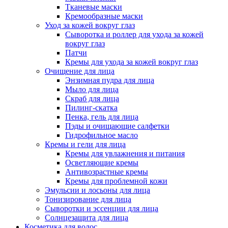
Тканевые маски
Кремообразные маски
Уход за кожей вокруг глаз
Сыворотка и роллер для ухода за кожей
вокруг глаз
Патчи
Кремы для ухода за кожей вокруг глаз
Очищение для лица
Энзимная пудра для лица
Мыло для лица
Скраб для лица
Пилинг-скатка
Пенка, гель для лица
Пэды и очищающие салфетки
Гидрофильное масло
Кремы и гели для лица
Кремы для увлажнения и питания
Осветляющие кремы
Антивозрастные кремы
Кремы для проблемной кожи
Эмульсии и лосьоны для лица
Тонизирование для лица
Сыворотки и эссенции для лица
Солнцезащита для лица
Косметика для волос