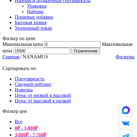
Наборы и подарочные сертификаты
Упаковка
Наборы
Пищевые добавки
Бытовая химия
Уцененный товар
Фильтр по цене
Минимальная цена
Максимальная
цена
Ограничение
Главная
/
NANAMUS
Фильтры
Сортировать по
Популярность
Средний рейтинг
Новизна
Цена: от низкой к высокой
Цена: от высокой к низкой
Фильтр цен
Все
0
₽
-
3,880
₽
3,880
₽
-
7,760
₽