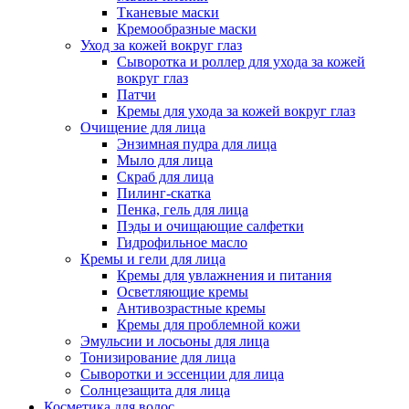
Тканевые маски
Кремообразные маски
Уход за кожей вокруг глаз
Сыворотка и роллер для ухода за кожей
вокруг глаз
Патчи
Кремы для ухода за кожей вокруг глаз
Очищение для лица
Энзимная пудра для лица
Мыло для лица
Скраб для лица
Пилинг-скатка
Пенка, гель для лица
Пэды и очищающие салфетки
Гидрофильное масло
Кремы и гели для лица
Кремы для увлажнения и питания
Осветляющие кремы
Антивозрастные кремы
Кремы для проблемной кожи
Эмульсии и лосьоны для лица
Тонизирование для лица
Сыворотки и эссенции для лица
Солнцезащита для лица
Косметика для волос