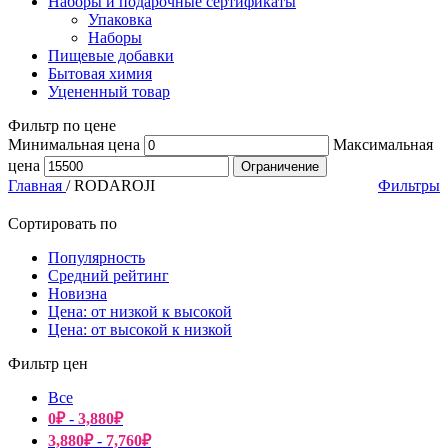
Наборы и подарочные сертификаты
Упаковка
Наборы
Пищевые добавки
Бытовая химия
Уцененный товар
Фильтр по цене
Минимальная цена
Максимальная
цена
Ограничение
Главная
/
RODAROJI
Фильтры
Сортировать по
Популярность
Средний рейтинг
Новизна
Цена: от низкой к высокой
Цена: от высокой к низкой
Фильтр цен
Все
0
₽
-
3,880
₽
3,880
₽
-
7,760
₽