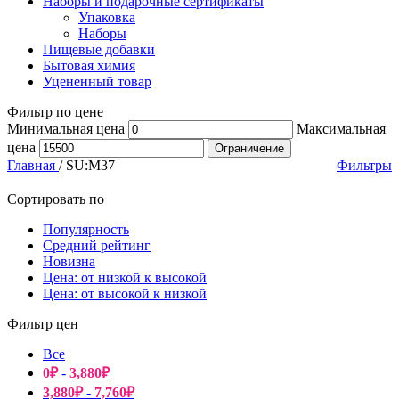
Наборы и подарочные сертификаты
Упаковка
Наборы
Пищевые добавки
Бытовая химия
Уцененный товар
Фильтр по цене
Минимальная цена
Максимальная
цена
Ограничение
Главная
/
SU:M37
Фильтры
Сортировать по
Популярность
Средний рейтинг
Новизна
Цена: от низкой к высокой
Цена: от высокой к низкой
Фильтр цен
Все
0
₽
-
3,880
₽
3,880
₽
-
7,760
₽