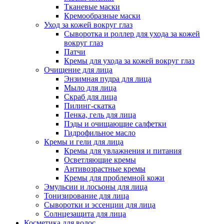
Тканевые маски
Кремообразные маски
Уход за кожей вокруг глаз
Сыворотка и роллер для ухода за кожей
вокруг глаз
Патчи
Кремы для ухода за кожей вокруг глаз
Очищение для лица
Энзимная пудра для лица
Мыло для лица
Скраб для лица
Пилинг-скатка
Пенка, гель для лица
Пэды и очищающие салфетки
Гидрофильное масло
Кремы и гели для лица
Кремы для увлажнения и питания
Осветляющие кремы
Антивозрастные кремы
Кремы для проблемной кожи
Эмульсии и лосьоны для лица
Тонизирование для лица
Сыворотки и эссенции для лица
Солнцезащита для лица
Косметика для волос