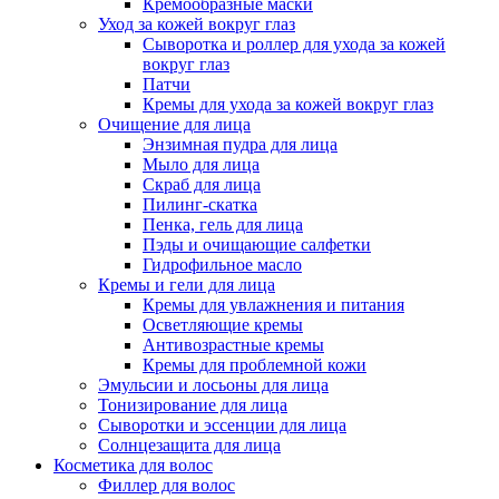
Кремообразные маски
Уход за кожей вокруг глаз
Сыворотка и роллер для ухода за кожей
вокруг глаз
Патчи
Кремы для ухода за кожей вокруг глаз
Очищение для лица
Энзимная пудра для лица
Мыло для лица
Скраб для лица
Пилинг-скатка
Пенка, гель для лица
Пэды и очищающие салфетки
Гидрофильное масло
Кремы и гели для лица
Кремы для увлажнения и питания
Осветляющие кремы
Антивозрастные кремы
Кремы для проблемной кожи
Эмульсии и лосьоны для лица
Тонизирование для лица
Сыворотки и эссенции для лица
Солнцезащита для лица
Косметика для волос
Филлер для волос