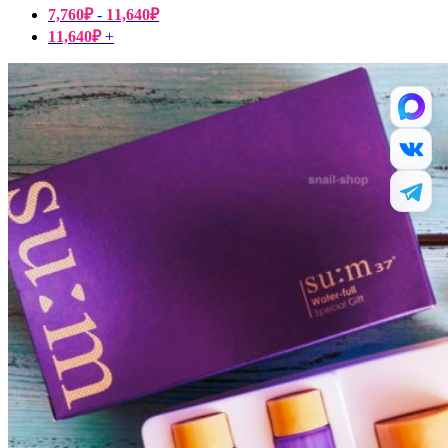
7,760
₽
-
11,640
₽
11,640
₽
+