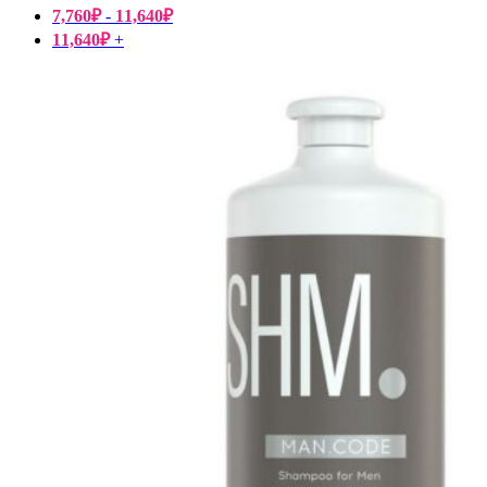
7,760
₽
-
11,640
₽
11,640
₽
+