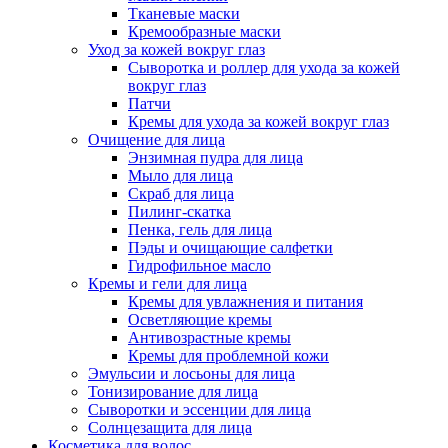
Тканевые маски
Кремообразные маски
Уход за кожей вокруг глаз
Сыворотка и роллер для ухода за кожей
вокруг глаз
Патчи
Кремы для ухода за кожей вокруг глаз
Очищение для лица
Энзимная пудра для лица
Мыло для лица
Скраб для лица
Пилинг-скатка
Пенка, гель для лица
Пэды и очищающие салфетки
Гидрофильное масло
Кремы и гели для лица
Кремы для увлажнения и питания
Осветляющие кремы
Антивозрастные кремы
Кремы для проблемной кожи
Эмульсии и лосьоны для лица
Тонизирование для лица
Сыворотки и эссенции для лица
Солнцезащита для лица
Косметика для волос