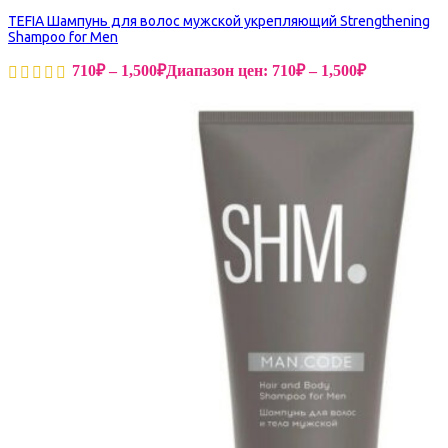
TEFIA Шампунь для волос мужской укрепляющий Strengthening
Shampoo for Men
710
₽
–
1,500
₽
Диапазон цен: 710₽ – 1,500₽