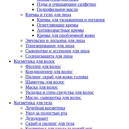
Пэды и очищающие салфетки
Гидрофильное масло
Кремы и гели для лица
Кремы для увлажнения и питания
Осветляющие кремы
Антивозрастные кремы
Кремы для проблемной кожи
Эмульсии и лосьоны для лица
Тонизирование для лица
Сыворотки и эссенции для лица
Солнцезащита для лица
Косметика для волос
Филлер для волос
Кондиционер для волос
Пилинг, скраб для кожи головы
Шампунь для волос
Маска для волос
Укладка и спец.средства для волос
Масло, сыворотка для волос
Косметика для тела
Лечебная косметика
Уход за полостью рта
Дезодорант
Скраб и пилинг для тела
Косметика для ухода за кожей ног