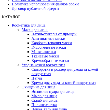
Политика использования файлов cookie
Договор публичной оферты
КАТАЛОГ
Косметика для лица
Маски для лица
Патчи-стикеры от прыщей
Альгинатные маски
Карбокситерапия маски
Гидрогелевые маски
Маски-пленки
Тканевые маски
Кремообразные маски
Уход за кожей вокруг глаз
Сыворотка и роллер для ухода за кожей
вокруг глаз
Патчи
Кремы для ухода за кожей вокруг глаз
Очищение для лица
Энзимная пудра для лица
Мыло для лица
Скраб для лица
Пилинг-скатка
Пенка, гель для лица