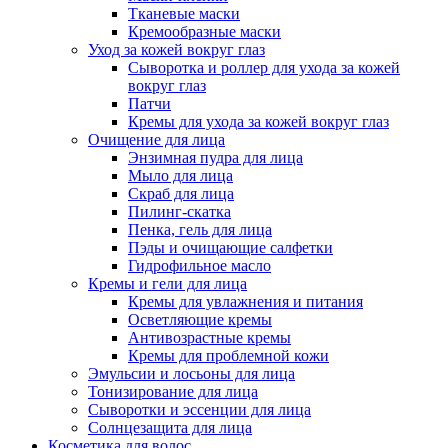
Тканевые маски
Кремообразные маски
Уход за кожей вокруг глаз
Сыворотка и роллер для ухода за кожей
вокруг глаз
Патчи
Кремы для ухода за кожей вокруг глаз
Очищение для лица
Энзимная пудра для лица
Мыло для лица
Скраб для лица
Пилинг-скатка
Пенка, гель для лица
Пэды и очищающие салфетки
Гидрофильное масло
Кремы и гели для лица
Кремы для увлажнения и питания
Осветляющие кремы
Антивозрастные кремы
Кремы для проблемной кожи
Эмульсии и лосьоны для лица
Тонизирование для лица
Сыворотки и эссенции для лица
Солнцезащита для лица
Косметика для волос