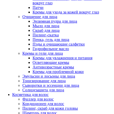
вокруг глаз
Патчи
Кремы для ухода за кожей вокруг глаз
Очищение для лица
Энзимная пудра для лица
Мыло для лица
Скраб для лица
Пилинг-скатка
Пенка, гель для лица
Пэды и очищающие салфетки
Гидрофильное масло
Кремы и гели для лица
Кремы для увлажнения и питания
Осветляющие кремы
Антивозрастные кремы
Кремы для проблемной кожи
Эмульсии и лосьоны для лица
Тонизирование для лица
Сыворотки и эссенции для лица
Солнцезащита для лица
Косметика для волос
Филлер для волос
Кондиционер для волос
Пилинг, скраб для кожи головы
Шампунь для волос