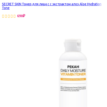
SECRET SKIN Тонер для лица с с экстрактом алоэ Aloe Hydration
Tone
690
₽