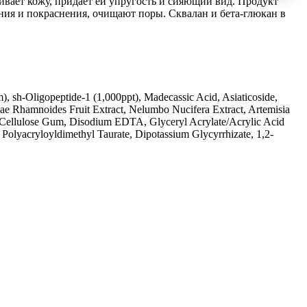
вает кожу, придает ей упругость и сияющий вид. Продукт
ия и покраснения, очищают поры. Сквалан и бета-глюкан в
), sh-Oligopeptide-1 (1,000ppt), Madecassic Acid, Asiaticoside,
hae Rhamnoides Fruit Extract, Nelumbo Nucifera Extract, Artemisia
, Cellulose Gum, Disodium EDTA, Glyceryl Acrylate/Acrylic Acid
Polyacryloyldimethyl Taurate, Dipotassium Glycyrrhizate, 1,2-