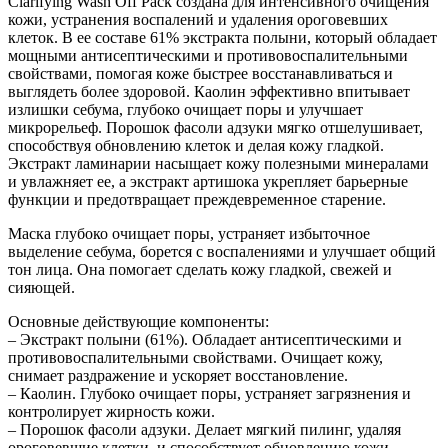
Clarifying Wash Off Pack создана для интенсивного очищения
кожи, устранения воспалений и удаления ороговевших
клеток. В ее составе 61% экстракта полыни, который обладает
мощными антисептическими и противовоспалительными
свойствами, помогая коже быстрее восстанавливаться и
выглядеть более здоровой. Каолин эффективно впитывает
излишки себума, глубоко очищает поры и улучшает
микрорельеф. Порошок фасоли адзуки мягко отшелушивает,
способствуя обновлению клеток и делая кожу гладкой.
Экстракт ламинарии насыщает кожу полезными минералами
и увлажняет ее, а экстракт артишока укрепляет барьерные
функции и предотвращает преждевременное старение.
Маска глубоко очищает поры, устраняет избыточное
выделение себума, борется с воспалениями и улучшает общий
тон лица. Она помогает сделать кожу гладкой, свежей и
сияющей.
Основные действующие компоненты:
– Экстракт полыни (61%). Обладает антисептическими и
противовоспалительными свойствами. Очищает кожу,
снимает раздражение и ускоряет восстановление.
– Каолин. Глубоко очищает поры, устраняет загрязнения и
контролирует жирность кожи.
– Порошок фасоли адзуки. Делает мягкий пилинг, удаляя
ороговевшие клетки, и способствует обновлению кожи.