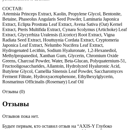
СОСТАВ:
Artemisia Princeps Extract, Kaolin, Propylene Glycol, Bentonite,
Betaine, Phaseolus Angularis Seed Powder, Laminaria Japonica
Extract, Eclipta Prostrata Leaf Extract, Avena Sativa (Oat) Kernel
Extract, Pteris Multifida Extract, Cynara Scolymus (Artichoke) Leaf
Extract, Glycyrrhiza Uralensis (Licorice) Root Extract, Vigna
Radiata Seed Extract, Houttuynia Cordata Extract, Cryptomeria
Japonica Leaf Extract, Nelumbo Nucifera Leaf Extract,
Hydrogenated Lecithin, Sodium Hyaluronate, 1,2-Hexanediol,
Methylpropanediol, Xanthan Gum, Glycerin, Chromium Oxide
Greens, Charcoal Powder, Water, Beta-Glucan, Polyquaternium-51,
Fructooligosaccharides, Allantoin, Hydrolyzed Hyaluronic Acid,
Butylene Glycol, Camellia Sinensis Leaf Powder, Saccharomyces
Ferment Filtrate, Hydroxyacetophenone, Ethylhexylglycerin,
Rosmarinus Officinalis (Rosemary) Leaf Oil
Отзывы (0)
Отзывы
Отзывов пока нет.
Будьте первым, кто оставил отзыв на “AXIS-Y Глубоко