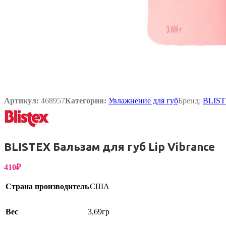
Упаковка
Артикул:
468957
Категория:
Увлажнение для губ
Бренд:
BLIS
BLISTEX Бальзам для губ Lip Vibrance
410
₽
Страна производитель
США
Вес
3,69гр