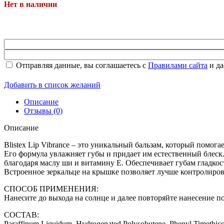
Нет в наличии
Отправляя данные, вы соглашаетесь с
Правилами сайта
и да
Добавить в список желаний
Описание
Отзывы (0)
Описание
Blistex Lip Vibrance – это уникальный бальзам, который помо
Его формула увлажняет губы и придает им естественный блеск.
благодаря маслу ши и витамину Е. Обеспечивает губам гладкос
Встроенное зеркальце на крышке позволяет лучше контролирова
СПОСОБ ПРИМЕНЕНИЯ:
Нанесите до выхода на солнце и далее повторяйте нанесение п
Наборы
СОСТАВ:
Рaraffinum Liquidum, Hydrogenated Polysobutene, Phenyl Timethicone,