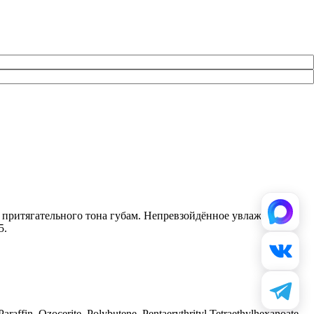
и притягательного тона губам. Непревзойдённое увлажнение
5.
affin, Ozocerite, Polybutene, Pentaerythrityl Tetraethylhexanoate,