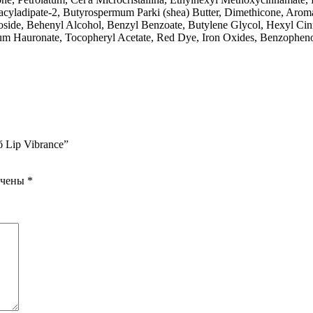
yacyladipate-2, Butyrospermum Parki (shea) Butter, Dimethicone, Aroma
side, Behenyl Alcohol, Benzyl Benzoate, Butylene Glycol, Heхyl Cinn
dium Hauronate, Tocopheryl Acetate, Red Dye, Iron Oxides, Benzophen
 Lip Vibrance”
ечены
*