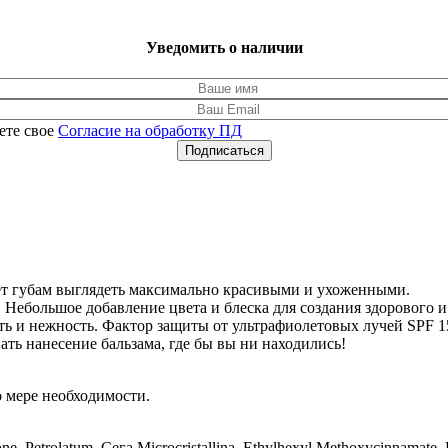
Уведомить о наличии
ете свое
Согласие на обработку ПД
Подписаться
гает губам выглядеть максимально красивыми и ухоженными.
 Небольшое добавление цвета и блеска для создания здорового 
ть и нежность. Фактор защиты от ультрафиолетовых лучей SPF 1
ть нанесение бальзама, где бы вы ни находились!
о мере необходимости.
 Petrolatum, Ceгa Microcristallina, Ethylhexyl Methoxycinnamate, Par