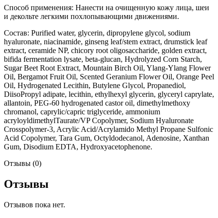
Способ применения: Нанести на очищенную кожу лица, шеи
и декольте легкими похлопывающими движениями.
Состав: Purified water, glycerin, dipropylene glycol, sodium
hyaluronate, niacinamide, ginseng leaf/stem extract, drumstick leaf
extract, ceramide NP, chicory root oligosaccharide, golden extract,
bifida fermentation lysate, beta-glucan, Hydrolyzed Corn Starch,
Sugar Beet Root Extract, Mountain Birch Oil, Ylang-Ylang Flower
Oil, Bergamot Fruit Oil, Scented Geranium Flower Oil, Orange Peel
Oil, Hydrogenated Lecithin, Butylene Glycol, Propanediol,
DiisoPropyl adipate, lecithin, ethylhexyl glycerin, glyceryl caprylate,
allantoin, PEG-60 hydrogenated castor oil, dimethylmethoxy
chromanol, caprylic/capric triglyceride, ammonium
acryloyldimethylTaurate/VP Copolymer, Sodium Hyaluronate
Crosspolymer-3, Acrylic Acid/Acrylamido Methyl Propane Sulfonic
Acid Copolymer, Tara Gum, Octyldodecanol, Adenosine, Xanthan
Gum, Disodium EDTA, Hydroxyacetophenone.
Отзывы (0)
Отзывы
Отзывов пока нет.