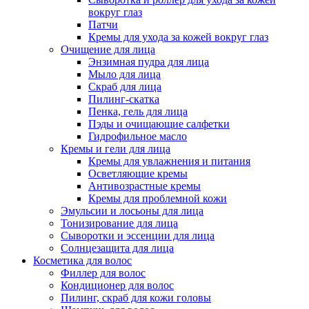
вокруг глаз
Патчи
Кремы для ухода за кожей вокруг глаз
Очищение для лица
Энзимная пудра для лица
Мыло для лица
Скраб для лица
Пилинг-скатка
Пенка, гель для лица
Пэды и очищающие салфетки
Гидрофильное масло
Кремы и гели для лица
Кремы для увлажнения и питания
Осветляющие кремы
Антивозрастные кремы
Кремы для проблемной кожи
Эмульсии и лосьоны для лица
Тонизирование для лица
Сыворотки и эссенции для лица
Солнцезащита для лица
Косметика для волос
Филлер для волос
Кондиционер для волос
Пилинг, скраб для кожи головы