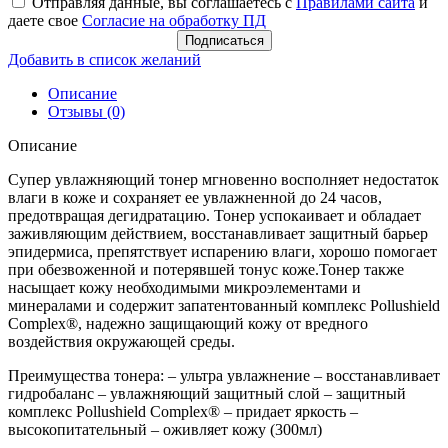
Отправляя данные, вы соглашаетесь с
Правилами сайта
и
даете свое
Согласие на обработку ПД
Подписаться
Добавить в список желаний
Описание
Отзывы (0)
Описание
Супер увлажняющий тонер мгновенно восполняет недостаток
влаги в коже и сохраняет ее увлажненной до 24 часов,
предотвращая дегидратацию. Тонер успокаивает и обладает
заживляющим действием, восстанавливает защитный барьер
эпидермиса, препятствует испарению влаги, хорошо помогает
при обезвоженной и потерявшей тонус коже.Тонер также
насыщает кожу необходимыми микроэлементами и
минералами и содержит запатентованный комплекс Pollushield
Complex®, надежно защищающий кожу от вредного
воздействия окружающей среды.
Преимущества тонера: – ультра увлажнение – восстанавливает
гидробаланс – увлажняющий защитный слой – защитный
комплекс Pollushield Complex® – придает яркость –
высокопитательный – оживляет кожу (300мл)