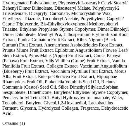
Hydrogenated Polyisobutene, Phytosteryl/ Isostearyl/ Cetyl/ Stearyl/
Behenyl Dimer Dilinoleate, Diisostearyl Malate, Polyglyceryl-2
Triisostearate, Dicaprylyl Carbonate, Microcrystalline Wax,
Ethylhexyl Triazone, Tocopheryl Acetate, Polyethylene, Caprylic/
Capric Triglyceride, Bis-Ethylhexyloxyphenol Methoxyphenyl
Triazine, Ethylene/ Propylene/ Styrene Copolymer, Dimer Dilinoleyl
Dimer Dilinoleate, Menthyl Pca, Lithospermum Erythrorhizon Root
Extract, Punica Granatum Fruit Extract, Ribes Nigrum (Black
Currant) Fruit Extract, Anemarrhena Asphodeloides Root Extract,
Prunus Mume Fruit Extract, Epilobium Angustifolium Flower/ Leaf/
Stem Extract, Pyrus Malus (Apple) Fruit Extract, Carica Papaya
(Papaya) Fruit Extract, Vitis Vinifera (Grape) Fruit Extract, Vanilla
Planifolia Fruit Extract, Collagen Extract, Vaccinium Angustifolium
(Blueberry) Fruit Extract, Vaccinium Myrtillus Fruit Extract, Morus
Alba Fruit Extract, Euterpe Oleracea Fruit Extract, Hippophae
Rhamnoides Fruit Oil, Plukenetia Volubilis Seed Oil, Ricinus
Communis (Castor) Seed Oil, Silica Dimethyl Silylate,Sorbitan
Sesquioleate, Dimethicone, Butylene/ Ethylene/ Styrene Copolymer,
Pentaerythrityl Tetra-Di-T-Butyl Hydroxyhydrocinnamate, Water,
Tocopherol, Butylene Glycol,1,2-Hexanediol, Lactobacillus
Ferment, Glycerin, Hydrolyzed Collagen, Fragrance, Dehydroacetic
Acid.
Отзывы (1)