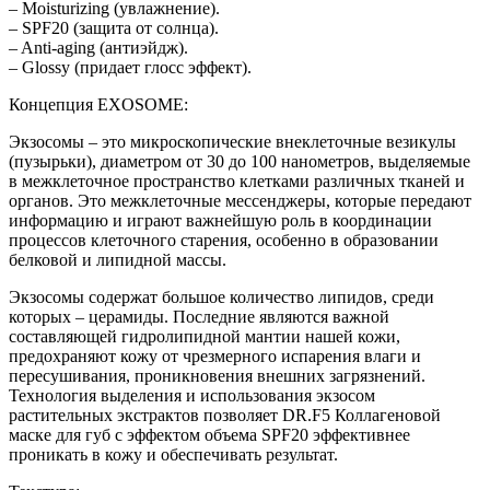
– Moisturizing (увлажнение).
– SPF20 (защита от солнца).
– Anti-aging (антиэйдж).
– Glossy (придает глосс эффект).
Концепция EXOSOME:
Экзосомы – это микроскопические внеклеточные везикулы
(пузырьки), диаметром от 30 до 100 нанометров, выделяемые
в межклеточное пространство клетками различных тканей и
органов. Это межклеточные мессенджеры, которые передают
информацию и играют важнейшую роль в координации
процессов клеточного старения, особенно в образовании
белковой и липидной массы.
Экзосомы содержат большое количество липидов, среди
которых – церамиды. Последние являются важной
составляющей гидролипидной мантии нашей кожи,
предохраняют кожу от чрезмерного испарения влаги и
пересушивания, проникновения внешних загрязнений.
Технология выделения и использования экзосом
растительных экстрактов позволяет DR.F5 Коллагеновой
маске для губ с эффектом объема SPF20 эффективнее
проникать в кожу и обеспечивать результат.