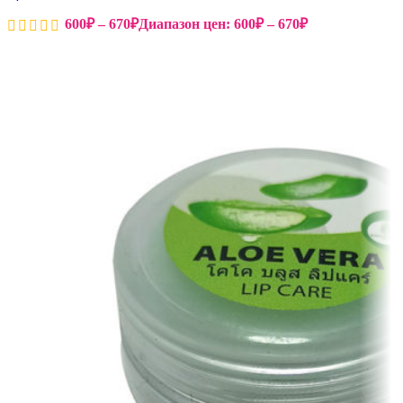
600
₽
–
670
₽
Диапазон цен: 600₽ – 670₽