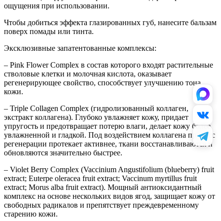
ощущения при использовании.
Чтобы добиться эффекта глазированных губ, нанесите бальзам
поверх помады или тинта.
Эксклюзивные запатентованные комплексы:
– Pink Flower Complex в состав которого входят растительные
стволовые клетки и молочная кислота, оказывает
регенерирующее свойство, способствует улучшению тона
кожи.
– Triple Collagen Complex (гидролизованный коллаген,
экстракт коллагена). Глубоко увлажняет кожу, придает
упругость и предотвращает потерю влаги, делает кожу более
увлажненной и гладкой. Под воздействием коллагена процесс
регенерации протекает активнее, ткани восстанавливаются и
обновляются значительно быстрее.
– Violet Berry Complex (Vaccinium Angustifolium (blueberry) fruit
extract; Euterpe oleracea fruit extract; Vaccinum myrtillus fruit
extract; Morus alba fruit extract). Мощный антиоксидантный
комплекс на основе нескольких видов ягод, защищает кожу от
свободных радикалов и препятствует преждевременному
старению кожи.