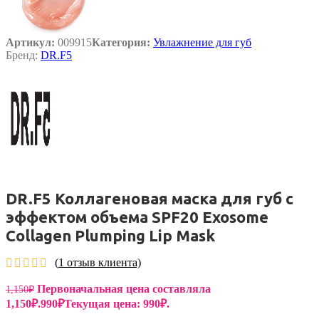
Артикул:
009915
Категория:
Увлажнение для губ
Бренд:
DR.F5
DR.F5 Коллагеновая маска для губ с
эффектом объема SPF20 Exosome
Collagen Plumping Lip Mask
(
1
отзыв клиента)
Первоначальная цена составляла
1,150
₽
1,150₽.
990
₽
Текущая цена: 990₽.