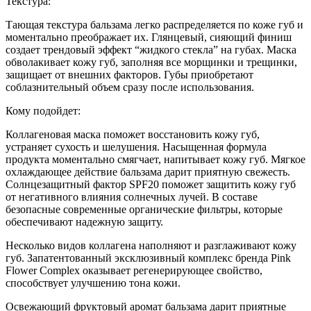
Текстура:
Тающая текстура бальзама легко распределяется по коже губ и
моментально преображает их. Глянцевый, сияющий финиш
создает трендовый эффект “жидкого стекла” на губах. Маска
обволакивает кожу губ, заполняя все морщинки и трещинки,
защищает от внешних факторов. Губы приобретают
соблазнительный объем сразу после использования.
Кому подойдет:
Коллагеновая маска поможет восстановить кожу губ,
устраняет сухость и шелушения. Насыщенная формула
продукта моментально смягчает, напитывает кожу губ. Мягкое
охлаждающее действие бальзама дарит приятную свежесть.
Солнцезащитный фактор SPF20 поможет защитить кожу губ
от негативного влияния солнечных лучей. В составе
безопасные современные органические фильтры, которые
обеспечивают надежную защиту.
Несколько видов коллагена наполняют и разглаживают кожу
губ. Запатентованный эксклюзивный комплекс бренда Pink
Flower Complex оказывает регенерирующее свойство,
способствует улучшению тона кожи.
Освежающий фруктовый аромат бальзама дарит приятные