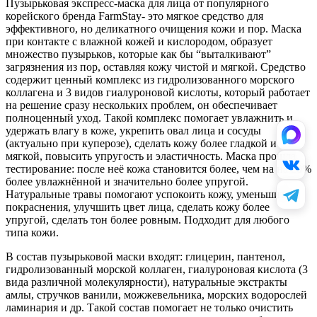
Пузырьковая экспресс-маска для лица от популярного
корейского бренда FarmStay- это мягкое средство для
эффективного, но деликатного очищения кожи и пор. Маска
при контакте с влажной кожей и кислородом, образует
множество пузырьков, которые как бы “выталкивают”
загрязнения из пор, оставляя кожу чистой и мягкой. Средство
содержит ценный комплекс из гидролизованного морского
коллагена и 3 видов гиалуроновой кислоты, который работает
на решение сразу нескольких проблем, он обеспечивает
полноценный уход. Такой комплекс помогает увлажнить и
удержать влагу в коже, укрепить овал лица и сосуды
(актуально при куперозе), сделать кожу более гладкой и
мягкой, повысить упругость и эластичность. Маска прошла
тестирование: после неё кожа становится более, чем на на 20%
более увлажнённой и значительно более упругой.
Натуральные травы помогают успокоить кожу, уменьшить
покраснения, улучшить цвет лица, сделать кожу более
упругой, сделать тон более ровным. Подходит для любого
типа кожи.
В состав пузырьковой маски входят: глицерин, пантенол,
гидролизованный морской коллаген, гиалуроновая кислота (3
вида различной молекулярности), натуральные экстракты
амлы, стручков ванили, можжевельника, морских водорослей
ламинария и др. Такой состав помогает не только очистить