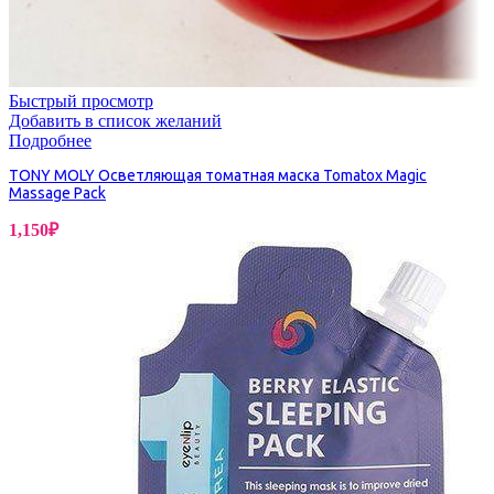
Быстрый просмотр
Добавить в список желаний
Подробнее
TONY MOLY Осветляющая томатная маска Tomatox Magic
Massage Pack
1,150
₽