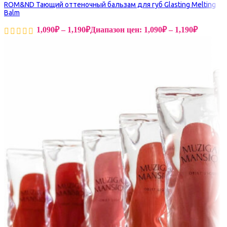
ROM&ND Тающий оттеночный бальзам для губ Glasting Melting
Balm
1,090
₽
–
1,190
₽
Диапазон цен: 1,090₽ – 1,190₽