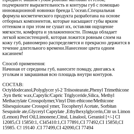
подчеркните выразительность и контуры губ с помощью
инновационной новинки бренда L’ocean.Специальная
формула косметического продукта разработана на основе
отборных компонентов, которые насыщают губы ярким
оттенком и при этом не сушат их, оставляя ощущение
мягкости, комфорта и увлажненности. Помада обладает
легкой консистенцией, которая ложится ровным слоем на
кожу губ, равномерно распределяется и прекрасно держится в
течение длительного времени.Нанесение цвета одним
касанием!
Способ применения:
Начиная от середины губ, нанесите помаду, двигаясь к
уголкам и закрашивая всю площадь внутри контуров.
СОСТАВ:
Octyldodecanol,Polyglycer yl-2 Triisostearate,Phenyl Trimethicone
.Syn thetic wax,Caprylic/Capric Triglyceride,Silica, Methyl
Methacrylate Crosspolymer,Vinyl Dim ethicone/Methicone
Silsesquioxane Crosspol ymer, Tocopheryl Acetate, Sorbitan
Sesquiole ate,Glyceryl Caprylate ,Ethylhexylglycerin,Citr us Limon
(Lemon) Peel Oil,Limonene,Citral, Linalool, Geraniol [+/-] CI
12085,CI 15850:1, CI45410:1,CI 77891,CI 77492,CI 15850,CI
15985. C! 19140 .CI 77499,CI 42090,CI 77494