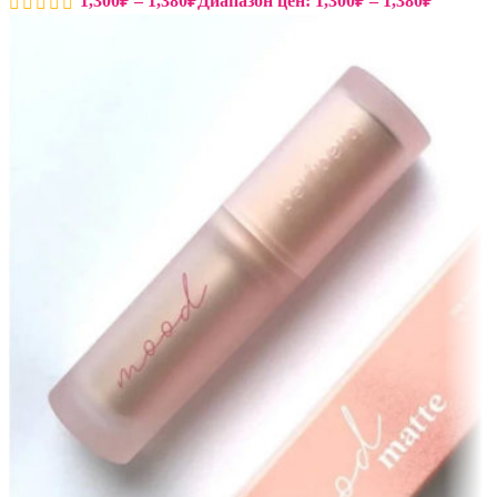
1,300
₽
–
1,380
₽
Диапазон цен: 1,300₽ – 1,380₽