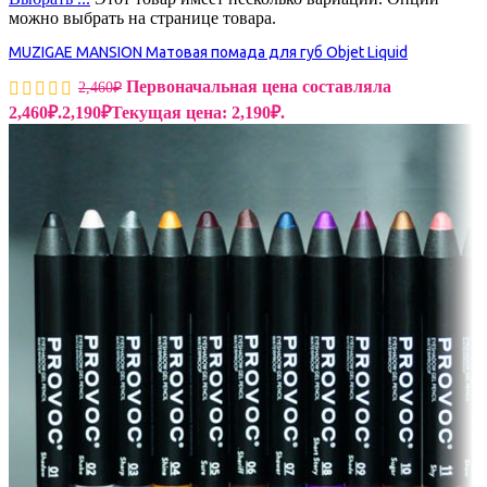
можно выбрать на странице товара.
MUZIGAE MANSION Матовая помада для губ Objet Liquid
Первоначальная цена составляла
2,460
₽
2,460₽.
2,190
₽
Текущая цена: 2,190₽.