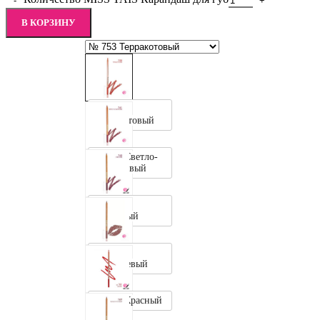
В КОРЗИНУ
№ 753
Терракотовый
№ 761 Светло-
Коралловый
№ 763
Сливовый
№ 765
Коричневый
№ 768 Красный