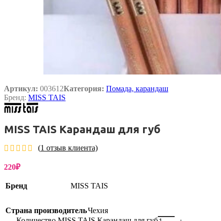
Артикул:
003612
Категория:
Помада, карандаш
Бренд:
MISS TAIS
MISS TAIS Карандаш для губ
(
1
отзыв клиента)
220
₽
Бренд
MISS TAIS
Страна производитель
Чехия
Количество MISS TAIS Карандаш для губ