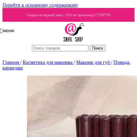
Перейти к основному содержимому
Скидка на первый заказ -10% по промокоду СТАРТ10
МЕНЮ
Поиск
Главная
/
Косметика для макияжа
/
Макияж для губ
/
Помада,
карандаш