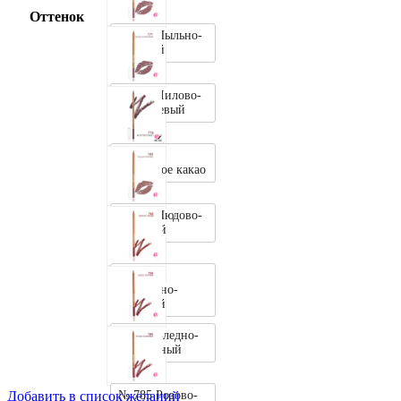
Оттенок
№ 769 Пыльно-
Розовый
№ 771 Лилово-
Коричневый
№ 776
Молочное какао
№ 780 Нюдово-
Бежевый
№ 782
Кирпично-
Красный
№ 784 Бледно-
Пурпурный
№ 785 Розово-
Добавить в список желаний