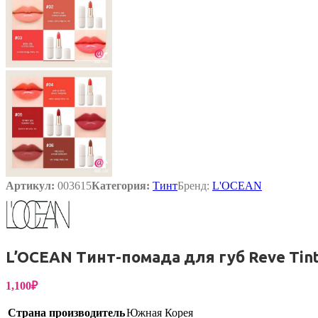
Бытовая химия
Артикул:
003615
Категория:
Тинт
Бренд:
L'OCEAN
L’OCEAN Тинт-помада для губ Reve Tint
1,100
₽
Страна производитель
Южная Корея