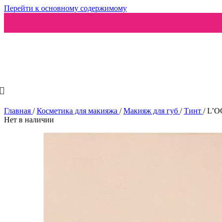
Перейти к основному содержимому
Ароматизаторы
Главная
/
Косметика для макияжа
/
Макияж для губ
/
Тинт
/
L’OC
Нет в наличии