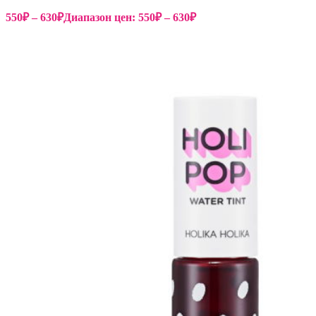
550
₽
–
630
₽
Диапазон цен: 550₽ – 630₽