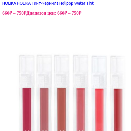
HOLIKA HOLIKA Тинт-чернила Holipop Water Tint
660
₽
–
750
₽
Диапазон цен: 660₽ – 750₽