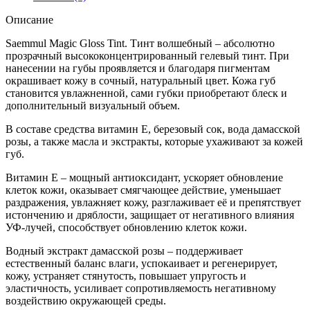
Описание
Saemmul Magic Gloss Tint. Тинт волшебный – абсолютно
прозрачный высококонцентрированный гелевый тинт. При
нанесении на губы проявляется и благодаря пигментам
окрашивает кожу в сочный, натуральный цвет. Кожа губ
становится увлажненной, сами губки приобретают блеск и
дополнительный визуальный объем.
В составе средства витамин Е, березовый сок, вода дамасской
розы, а также масла и экстракты, которые ухаживают за кожей
губ.
Витамин Е – мощный антиоксидант, ускоряет обновление
клеток кожи, оказывает смягчающее действие, уменьшает
раздражения, увлажняет кожу, разглаживает её и препятствует
истончению и дряблости, защищает от негативного влияния
УФ-лучей, способствует обновлению клеток кожи.
Водный экстракт дамасской розы – поддерживает
естественный баланс влаги, успокаивает и регенерирует,
кожу, устраняет стянутость, повышает упругость и
эластичность, усиливает сопротивляемость негативному
воздействию окружающей среды.