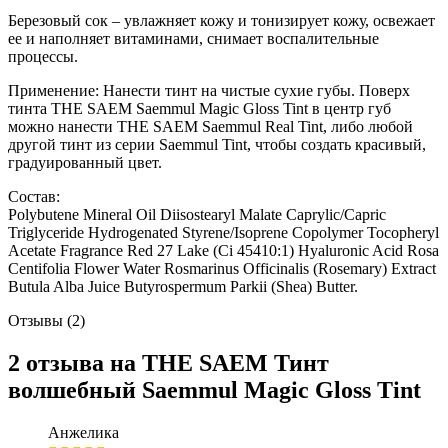
Березовый сок – увлажняет кожу и тонизирует кожу, освежает
ее и наполняет витаминами, снимает воспалительные
процессы.
Применение: Нанести тинт на чистые сухие губы. Поверх
тинта THE SAEM Saemmul Magic Gloss Tint в центр губ
можно нанести THE SAEM Saemmul Real Tint, либо любой
другой тинт из серии Saemmul Tint, чтобы создать красивый,
градуированный цвет.
Состав:
Polybutene Mineral Oil Diisostearyl Malate Caprylic/Capric
Triglyceride Hydrogenated Styrene/Isoprene Copolymer Tocopheryl
Acetate Fragrance Red 27 Lake (Ci 45410:1) Hyaluronic Acid Rosa
Centifolia Flower Water Rosmarinus Officinalis (Rosemary) Extract
Butula Alba Juice Butyrospermum Parkii (Shea) Butter.
Отзывы (2)
2 отзыва на
THE SAEM Тинт
волшебный Saemmul Magic Gloss Tint
Анжелика