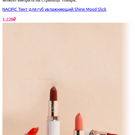
NACIFIC Тинт для губ увлажняющий Shine Mood Slick
1,220
₽