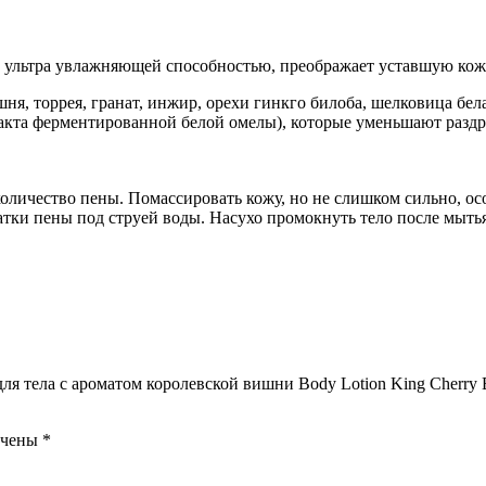
т ультра увлажняющей способностью, преображает уставшую кожу
шня, торрея, гранат, инжир, орехи гинкго билоба, шелковица бел
тракта ферментированной белой омелы), которые уменьшают разд
оличество пены. Помассировать кожу, но не слишком сильно, ос
атки пены под струей воды. Насухо промокнуть тело после мыть
я тела с ароматом королевской вишни Body Lotion King Cherry 
ечены
*