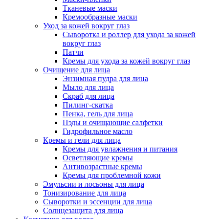
Тканевые маски
Кремообразные маски
Уход за кожей вокруг глаз
Сыворотка и роллер для ухода за кожей
вокруг глаз
Патчи
Кремы для ухода за кожей вокруг глаз
Очищение для лица
Энзимная пудра для лица
Мыло для лица
Скраб для лица
Пилинг-скатка
Пенка, гель для лица
Пэды и очищающие салфетки
Гидрофильное масло
Кремы и гели для лица
Кремы для увлажнения и питания
Осветляющие кремы
Антивозрастные кремы
Кремы для проблемной кожи
Эмульсии и лосьоны для лица
Тонизирование для лица
Сыворотки и эссенции для лица
Солнцезащита для лица