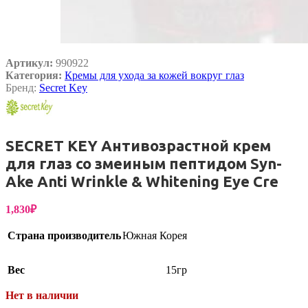
Артикул:
990922
Категория:
Кремы для ухода за кожей вокруг глаз
Бренд:
Secret Key
SECRET KEY Антивозрастной крем
для глаз со змеиным пептидом Syn-
Ake Anti Wrinkle & Whitening Eye Cre
1,830
₽
Страна производитель
Южная Корея
Вес
15гр
Нет в наличии