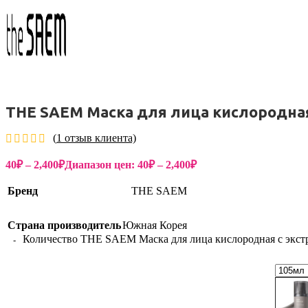
Бытовая химия
THE SAEM Маска для лица кислородная 
(
1
отзыв клиента)
40
₽
–
2,400
₽
Диапазон цен: 40₽ – 2,400₽
Бренд
THE SAEM
Страна производитель
Южная Корея
Количество THE SAEM Маска для лица кислородная с экстра