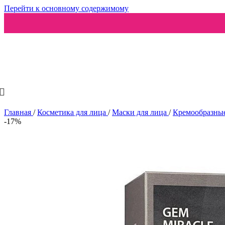
Перейти к основному содержимому
Ароматизаторы
Главная
/
Косметика для лица
/
Маски для лица
/
Кремообразны
-17%