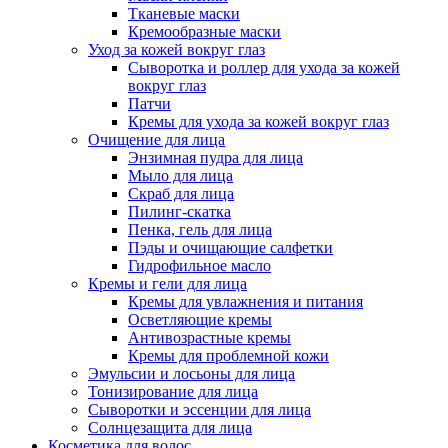
Тканевые маски
Кремообразные маски
Уход за кожей вокруг глаз
Сыворотка и роллер для ухода за кожей
вокруг глаз
Патчи
Кремы для ухода за кожей вокруг глаз
Очищение для лица
Энзимная пудра для лица
Мыло для лица
Скраб для лица
Пилинг-скатка
Пенка, гель для лица
Пэды и очищающие салфетки
Гидрофильное масло
Кремы и гели для лица
Кремы для увлажнения и питания
Осветляющие кремы
Антивозрастные кремы
Кремы для проблемной кожи
Эмульсии и лосьоны для лица
Тонизирование для лица
Сыворотки и эссенции для лица
Солнцезащита для лица
Косметика для волос