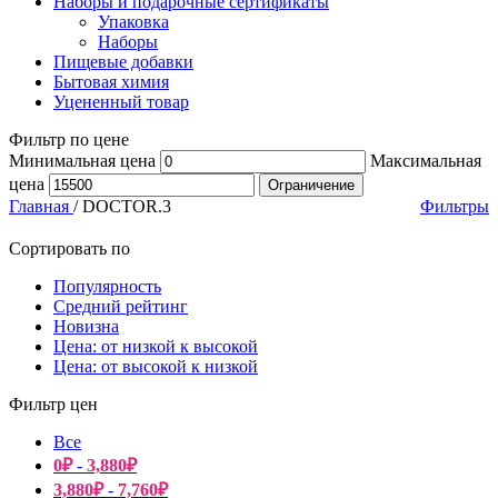
Наборы и подарочные сертификаты
Упаковка
Наборы
Пищевые добавки
Бытовая химия
Уцененный товар
Фильтр по цене
Минимальная цена
Максимальная
цена
Ограничение
Главная
/
DOCTOR.3
Фильтры
Сортировать по
Популярность
Средний рейтинг
Новизна
Цена: от низкой к высокой
Цена: от высокой к низкой
Фильтр цен
Все
0
₽
-
3,880
₽
3,880
₽
-
7,760
₽