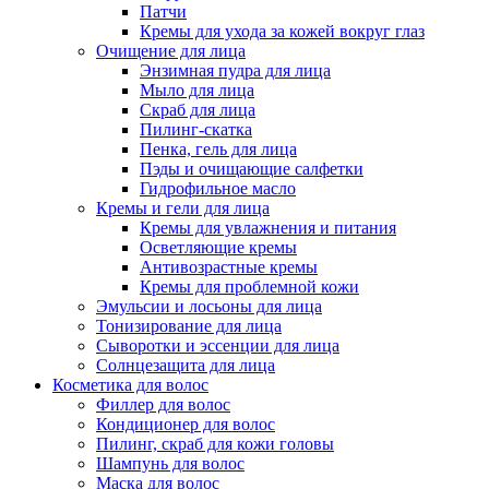
Патчи
Кремы для ухода за кожей вокруг глаз
Очищение для лица
Энзимная пудра для лица
Мыло для лица
Скраб для лица
Пилинг-скатка
Пенка, гель для лица
Пэды и очищающие салфетки
Гидрофильное масло
Кремы и гели для лица
Кремы для увлажнения и питания
Осветляющие кремы
Антивозрастные кремы
Кремы для проблемной кожи
Эмульсии и лосьоны для лица
Тонизирование для лица
Сыворотки и эссенции для лица
Солнцезащита для лица
Косметика для волос
Филлер для волос
Кондиционер для волос
Пилинг, скраб для кожи головы
Шампунь для волос
Маска для волос