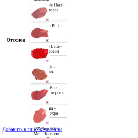
222 Purple Haze
- Фиолетовая
дымка
225 Nude Pink -
Нюдово-
розовый
Оттенок
227 Rose Latte -
Латте с розой
228 Corals -
Кораллово-
красный
229 Pale Pop -
Розовый персик
231 Sienna -
Красная охра
237 Bear With
Добавить в список желаний
Me - Лососево-