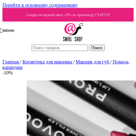
Перейти к основному содержимому
Скидка на первый заказ -10% по промокоду СТАРТ10
МЕНЮ
Поиск
Главная
/
Косметика для макияжа
/
Макияж для губ
/
Помада,
карандаш
-10%