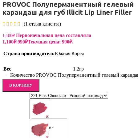
PROVOC Полуперманентный гелевый
карандаш для губ Illicit Lip Liner Filler
(
1
отзыв клиента)
Первоначальная цена составляла
1,100
₽
1,100₽.
990
₽
Текущая цена: 990₽.
Страна производитель
Южная Корея
Вес
1,2гр
Количество PROVOC Полуперманентный гелевый карандаш для 
В КОРЗИНУ
221 Pink
Chocolate -
Розовый
шоколад