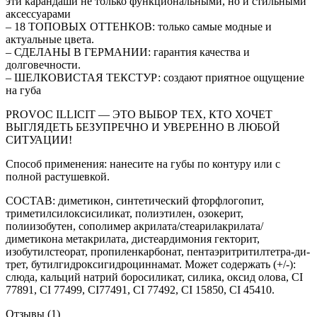
эти карандаши не только функциональными, но и стильными
аксессуарами
– 18 ТОПОВЫХ ОТТЕНКОВ: только самые модные и
актуальные цвета.
– СДЕЛАНЫ В ГЕРМАНИИ: гарантия качества и
долговечности.
– ШЕЛКОВИСТАЯ ТЕКСТУР: создают приятное ощущение
на губа
PROVOС ILLICIT — ЭТО ВЫБОР ТЕХ, КТО ХОЧЕТ
ВЫГЛЯДЕТЬ БЕЗУПРЕЧНО И УВЕРЕННО В ЛЮБОЙ
СИТУАЦИИ!
Способ применения: нанесите на губы по контуру или с
полной растушевкой.
СОСТАВ: диметикон, cинтетический фторфлогопит,
триметилсилоксисиликат, полиэтилен, озокерит,
полиизобутен, сополимер акрилата/стеарилакрилата/
диметикона метакрилата, дистеардимония гекторит,
изобутилстеорат, пропиленкарбонат, пентаэритритилтетра-ди-
трет, бутилгидроксигидроциннамат. Может содержать (+/-):
слюда, кальций натрий боросиликат, силика, оксид олова, CI
77891, CI 77499, CI77491, CI 77492, CI 15850, CI 45410.
Отзывы (1)