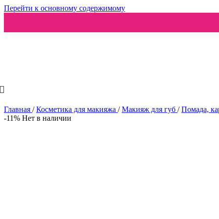
Перейти к основному содержимому
Ароматизаторы
Главная
/
Косметика для макияжа
/
Макияж для губ
/
Помада, к
-11%
Нет в наличии