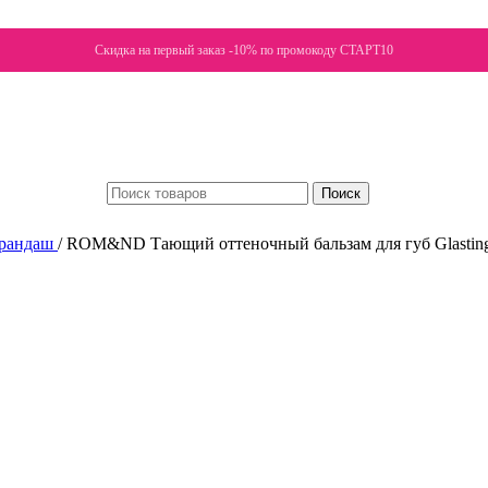
Скидка на первый заказ -10% по промокоду СТАРТ10
Поиск
арандаш
/
ROM&ND Тающий оттеночный бальзам для губ Glasting