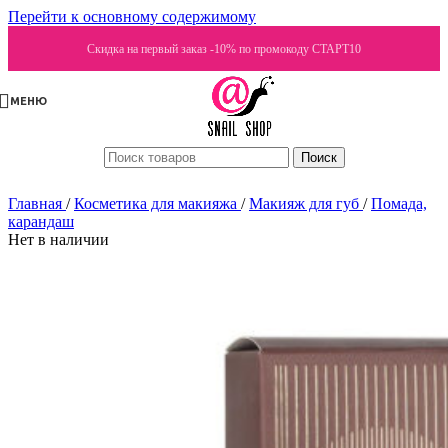
Перейти к основному содержимому
Скидка на первый заказ -10% по промокоду СТАРТ10
МЕНЮ
Поиск
Главная
/
Косметика для макияжа
/
Макияж для губ
/
Помада,
карандаш
Нет в наличии