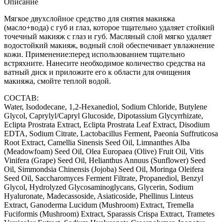
Описание
Мягкое двухслойное средство для снятия макияжа
(масло+вода) с губ и глаз, которое тщательно удаляет стойкий
точечный макияж с глаз и губ. Масляный слой мягко удаляет
водостойкий макияж, водный слой обеспечивает увлажнение
кожи. Применение:перед использованием тщательно
встряхните. Нанесите необходимое количество средства на
ватный диск и приложите его к области для очищения
макияжа, смойте теплой водой.
СОСТАВ:
Water, Isododecane, 1,2-Hexanediol, Sodium Chloride, Butylene
Glycol, Caprylyl/Capryl Glucoside, Dipotassium Glycyrrhizate,
Eclipta Prostrata Extract, Eclipta Prostrata Leaf Extract, Disodium
EDTA, Sodium Citrate, Lactobacillus Ferment, Paeonia Suffruticosa
Root Extract, Camellia Sinensis Seed Oil, Limnanthes Alba
(Meadowfoam) Seed Oil, Olea Europaea (Olive) Fruit Oil, Vitis
Vinifera (Grape) Seed Oil, Helianthus Annuus (Sunflower) Seed
Oil, Simmondsia Chinensis (Jojoba) Seed Oil, Moringa Oleifera
Seed Oil, Saccharomyces Ferment Filtrate, Propanediol, Benzyl
Glycol, Hydrolyzed Glycosaminoglycans, Glycerin, Sodium
Hyaluronate, Madecassoside, Asiaticoside, Phellinus Linteus
Extract, Ganoderma Lucidum (Mushroom) Extract, Tremella
Fuciformis (Mushroom) Extract, Sparassis Crispa Extract, Trametes