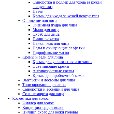
Сыворотка и роллер для ухода за кожей
вокруг глаз
Патчи
Кремы для ухода за кожей вокруг глаз
Очищение для лица
Энзимная пудра для лица
Мыло для лица
Скраб для лица
Пилинг-скатка
Пенка, гель для лица
Пэды и очищающие салфетки
Гидрофильное масло
Кремы и гели для лица
Кремы для увлажнения и питания
Осветляющие кремы
Антивозрастные кремы
Кремы для проблемной кожи
Эмульсии и лосьоны для лица
Тонизирование для лица
Сыворотки и эссенции для лица
Солнцезащита для лица
Косметика для волос
Филлер для волос
Кондиционер для волос
Пилинг, скраб для кожи головы