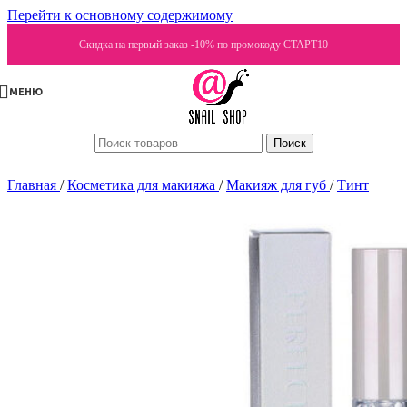
Перейти к основному содержимому
Скидка на первый заказ -10% по промокоду СТАРТ10
МЕНЮ
Поиск
Главная
/
Косметика для макияжа
/
Макияж для губ
/
Тинт