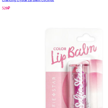
520
₽